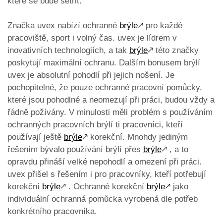
které se bude šetřit.
Značka uvex nabízí ochranné
brýle
🡕
pro každé
pracoviště, sport i volný čas. uvex je lídrem v
inovativních technologiích, a tak
brýle
🡕
této značky
poskytují maximální ochranu. Dalším bonusem brýlí
uvex je absolutní pohodlí při jejich nošení. Je
pochopitelné, že pouze ochranné pracovní pomůcky,
které jsou pohodlné a neomezují při práci, budou vždy a
řádně požívány. V minulosti měli problém s používáním
ochranných pracovních brýlí ti pracovníci, kteří
používají ještě
brýle
🡕
korekční. Mnohdy jediným
řešením bývalo používání brýlí přes
brýle
🡕
, a to
opravdu přináší velké nepohodlí a omezení při práci.
uvex přišel s řešením i pro pracovníky, kteří potřebují
korekční
brýle
🡕
. Ochranné korekční
brýle
🡕
jako
individuální ochranná pomůcka vyrobená dle potřeb
konkrétního pracovníka.