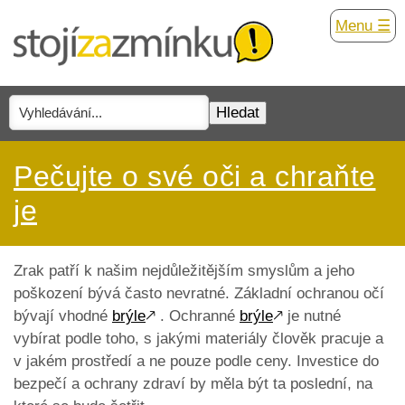
Menu ☰
Pečujte o své oči a chraňte
je
Zrak patří k našim nejdůležitějším smyslům a jeho
poškození bývá často nevratné. Základní ochranou očí
bývají vhodné
brýle
🡕
. Ochranné
brýle
🡕
je nutné
vybírat podle toho, s jakými materiály člověk pracuje a
v jakém prostředí a ne pouze podle ceny. Investice do
bezpečí a ochrany zdraví by měla být ta poslední, na