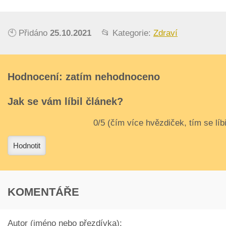
🕙 Přidáno
25.10.2021
📂 Kategorie:
Zdraví
Hodnocení: zatím nehodnoceno
Jak se vám líbil článek?
3
4
Hodnotit
KOMENTÁŘE
Autor (jméno nebo přezdívka):