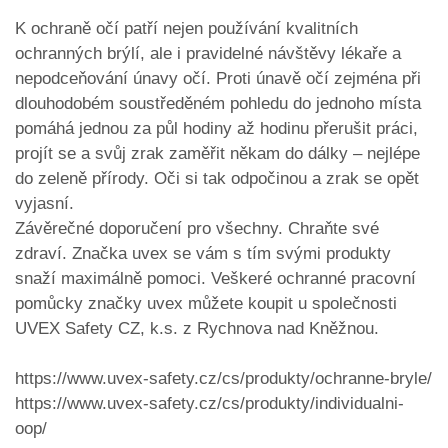
K ochraně očí patří nejen používání kvalitních
ochranných brýlí, ale i pravidelné návštěvy lékaře a
nepodceňování únavy očí. Proti únavě očí zejména při
dlouhodobém soustředěném pohledu do jednoho místa
pomáhá jednou za půl hodiny až hodinu přerušit práci,
projít se a svůj zrak zaměřit někam do dálky – nejlépe
do zeleně přírody. Oči si tak odpočinou a zrak se opět
vyjasní.
Závěrečné doporučení pro všechny. Chraňte své
zdraví. Značka uvex se vám s tím svými produkty
snaží maximálně pomoci. Veškeré ochranné pracovní
pomůcky značky uvex můžete koupit u společnosti
UVEX Safety CZ, k.s. z Rychnova nad Kněžnou.
https://www.uvex-safety.cz/cs/produkty/ochranne-bryle/
https://www.uvex-safety.cz/cs/produkty/individualni-
oop/