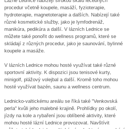
Lázně Lednice nabízejí širokou škálu léčebných
procedur včetně koupele, masáží, fyzioterapie,
hydroterapie, magnetoterapie a dalších. Nabízejí také
různé kosmetické služby, jako je lymfodrenáž,
manikúra, pedikúra a další. V lázních Lednice se
můžete také ponořit do wellness programů, které se
skládají z různých procedur, jako je saunování, bylinné
koupele a masáže.
V lázních Lednice mohou hosté využívat také různé
sportovní aktivity. K dispozici jsou tenisové kurty,
minigolf, plážový volejbal a další. Kromě toho mohou
hosté využívat bazén, saunu a wellness centrum.
Lednicko-valtickému areálu se říká také "Venkovská
perla" kvůli jeho malebné krajině. Prohlídky po okolí,
jízdy na kole a rybaření jsou oblíbené aktivity, které
mohou hosté lázní Lednice provozovat. Navštívit