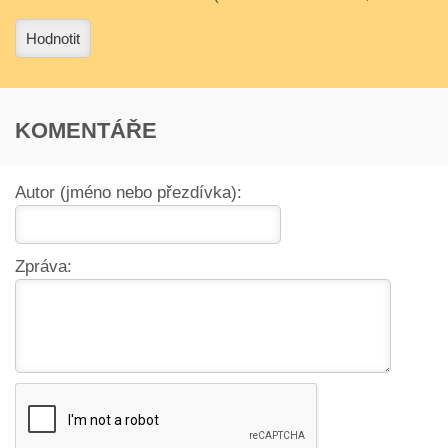
3
4
Hodnotit
KOMENTÁŘE
Autor (jméno nebo přezdívka):
Zpráva: