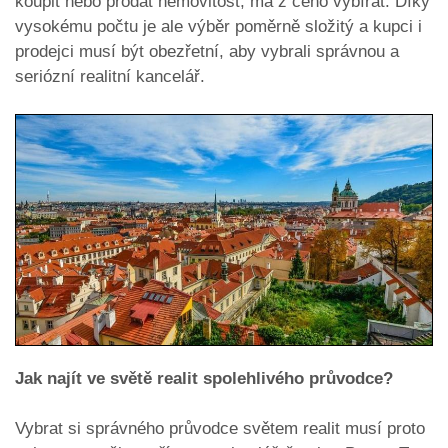
koupit nebo prodat nemovitost, má z čeho vybírat. Díky
vysokému počtu je ale výběr poměrně složitý a kupci i
prodejci musí být obezřetní, aby vybrali správnou a
seriózní realitní kancelář.
Jak najít ve světě realit spolehlivého průvodce?
Vybrat si správného průvodce světem realit musí proto