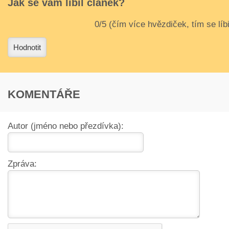
Jak se vám líbil článek?
3
4
Hodnotit
KOMENTÁŘE
Autor (jméno nebo přezdívka):
Zpráva: