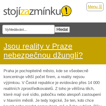
Menu ☰
Jsou reality v Praze
nebezpečnou džunglí?
Praha je pochopitelně město, kde se všeobecně
koncentruje větší počet firem, a reality nejsou
výjimkou. V České republice je evidováno přes 14 000
realitních zprostředkovatelů. Z toho je většina těch,
které mají své sídlo, pobočku nebo alespoň zastoupení
v hlavním městě. Je tedy logické, že ten, kdo chce