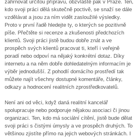
zahrnovat určitou přípravu, obzvláště pak v Praze. Ten,
kdo svoji práci dělá skutečně poctivě, se snaží se dále
vzdělávat a jsou za ním vidět zasloužilé výsledky.
Proto v první řadě hledejte ty, o kterých se pozitivně
píše. Přečtěte si recenze a zkušenosti předchozích
klientů. Svoji práci jistě budou dobře znát a ve
prospěch svých klientů pracovat ti, kteří i veřejně
poradí nebo odpoví na nějaký konkrétní dotaz. Díky
internetu a na něm dobře dohledatelným informacím je
výběr jednodušší. Z pohodlí domácího prostředí tak
můžete najít všechny dostupné komentáře, články,
odkazy a hodnocení realitních zprostředkovatelů.
Není ani od věci, když daná realitní kancelář
spolupracuje nebo podporuje nějakou asociaci či jinou
organizaci. Ten, kdo má sociální cítění, jistě bude dělat
svoji práci s čistými úmysly a ve prospěch druhých. To
většinou zjistíte přímo na jejich webových stránkách. I