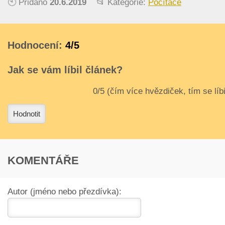
🕙 Přidáno
20.6.2019
📂 Kategorie:
Počítače
Hodnocení:
4/5
Jak se vám líbil článek?
3
4
Hodnotit
KOMENTÁŘE
Autor (jméno nebo přezdívka):