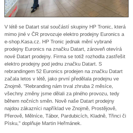
V létě se Datart stal součástí skupiny HP Tronic, která
mimo jiné v ČR provozuje elektro prodejny Euronics a
e-shop.Kasa.cz. HP Tronic jednak mění vybrané
prodejny Euronics na značku Datart, zároveň otevírá
nové Datart prodejny. Firma se totiž rozhodla zastřešit
elektro prodejny pod jednu značku Datart. S
rebrandingem 52 Euronics prodejen na značku Datart
začala letos v létě, jako první předělala prodejnu ve
Znojmě. "Rebranding nám trval zhruba 2 měsíce,
všechny změny jsme dělali za plného provozu, tedy
během nočních směn. Nově naše Datart prodejny
najdou zákazníci například ve Znojmě, Prostějově,
Přerově, Mělníce, Tábor, Pardubicích, Kladně, Třinci či
Písku," doplňuje Martin Heřmánek.